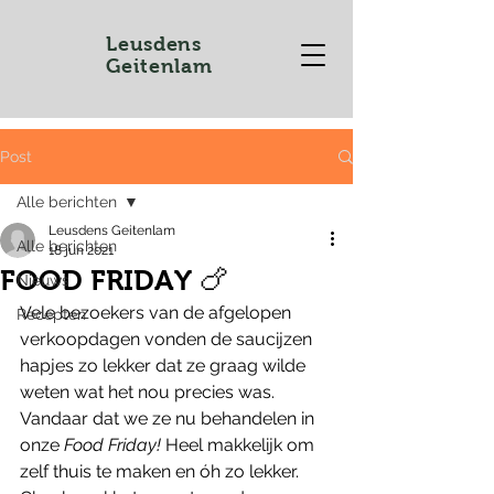
Leusdens
Geitenlam
Post
Alle berichten
Leusdens Geitenlam
Alle berichten
18 jun 2021
FOOD FRIDAY 🍗
Nieuws
Vele bezoekers van de afgelopen 
Recepten
verkoopdagen vonden de saucijzen 
hapjes zo lekker dat ze graag wilde 
weten wat het nou precies was. 
Vandaar dat we ze nu behandelen in 
onze 
Food Friday!
 Heel makkelijk om 
zelf thuis te maken en óh zo lekker. 