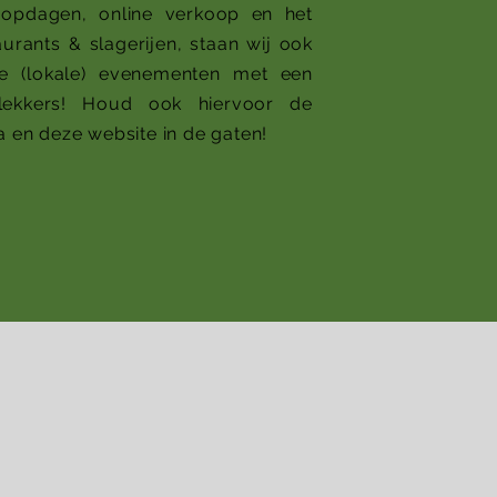
opdagen, online verkoop en het
urants & slagerijen, staan wij ook
de (lokale) evenementen met een
lekkers! Houd ook hiervoor de
 en deze website in de gaten!