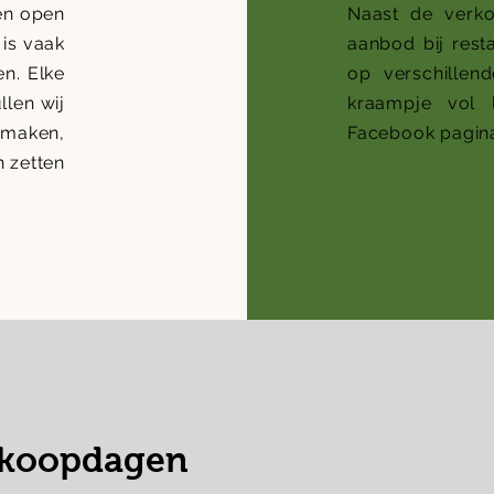
en open
Naast de verko
is vaak
aanbod bij resta
n. Elke
op verschillen
llen wij
kraampje vol 
maken,
Facebook pagina
n zetten
koopdagen