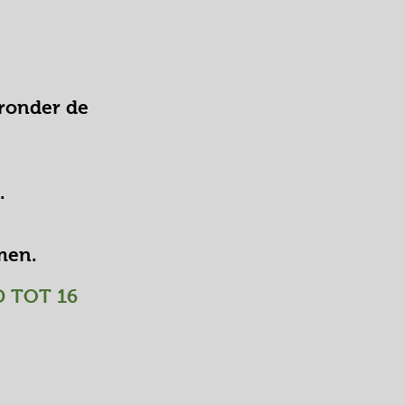
eronder de
).
emen.
D TOT 16