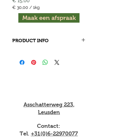
Prijs
€ 15,00
€ 30,00
/
1kg
€ 30,00
Maak een afspraak
per
1
Kilogram
PRODUCT INFO
De racks komen van de rug van het 
geitenlam. De ribstukken worden 
samen met het zadel ''de racks'' 
genoemd. Vooral het zadel 
gedeelte bevat erg mals vlees.Erg 
mals en perfect voor op de 
barbecue of feestelijk diner. Porties 
zijn ongeveer 500 gram.
Asschatterweg 223
,
Leusden
Contact:
Tel.
+31(0)6-22970077