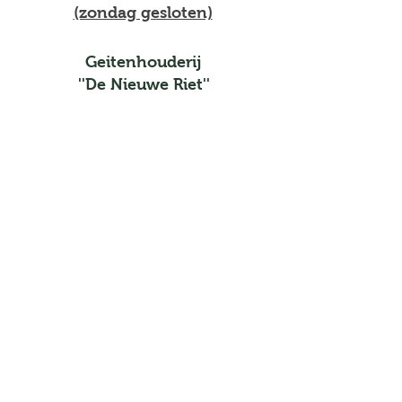
(zondag gesloten)
Geitenhouderij
''De Nieuwe Riet''
Meld je aan voor de
laatste nieuwtjes