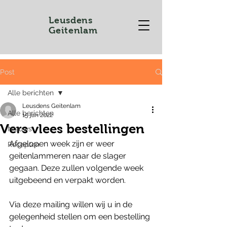
Leusdens
Geitenlam
Post
Alle berichten
Leusdens Geitenlam
Alle berichten
15 jan 2022
Vers vlees bestellingen
Nieuws
Afgelopen week zijn er weer 
Recepten
geitenlammeren naar de slager 
gegaan. Deze zullen volgende week 
uitgebeend en verpakt worden.
Via deze mailing willen wij u in de 
gelegenheid stellen om een bestelling 