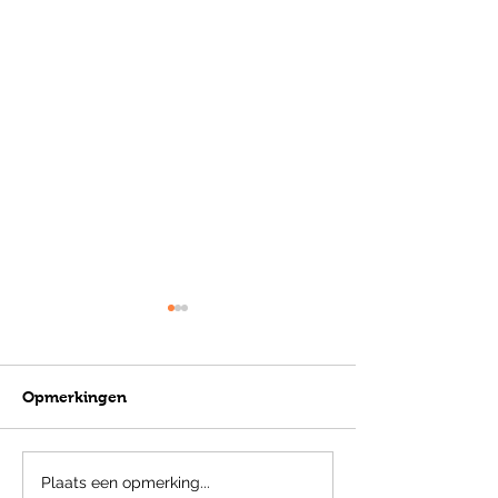
Opmerkingen
Nieuwsbrief Me
Nieuwsbrief Juni
Plaats een opmerking...