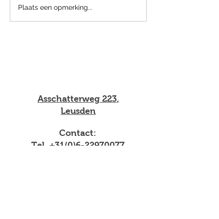
Plaats een opmerking...
Asschatterweg 223
,
Leusden
Contact:
Tel.
+31(0)6-22970077
(zondag gesloten)
Geitenhouderij
''De Nieuwe Riet''