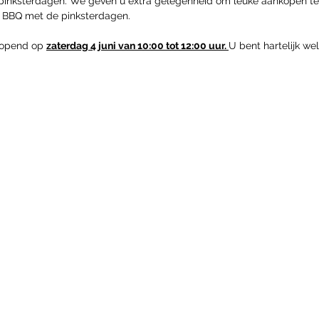
 pinksterdagen. We geven u extra gelegenheid om leuke aankopen te
ge BBQ met de pinksterdagen.
opend op 
zaterdag 4 juni van 10:00 tot 12:00 uur. 
U bent hartelijk we