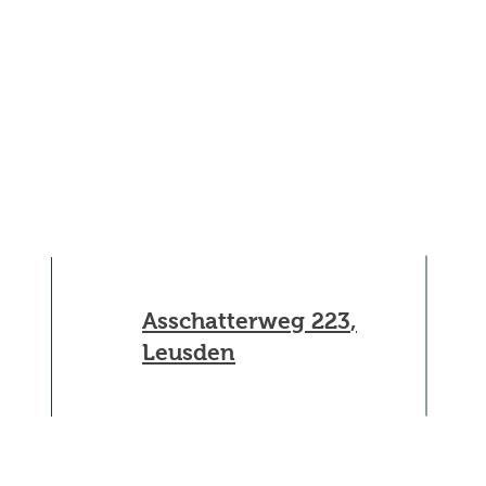
En e
Asschatterweg 223
,
Leusden