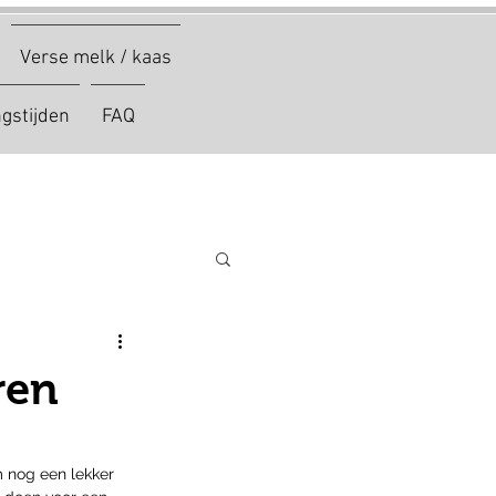
Verse melk / kaas
gstijden
FAQ
ren
 nog een lekker 