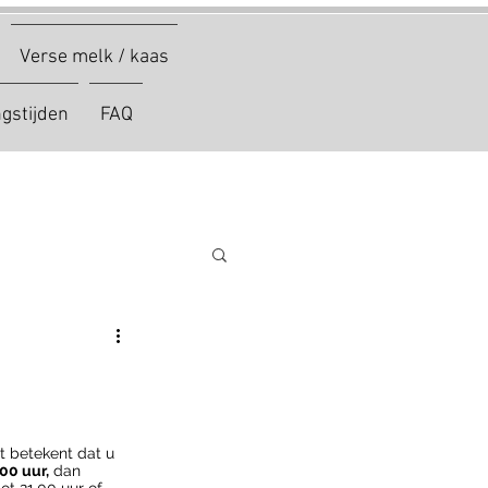
Verse melk / kaas
gstijden
FAQ
t betekent dat u 
.00 uur,
 dan 