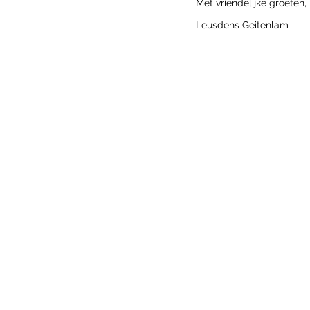
Met vriendelijke groeten,
Leusdens Geitenlam