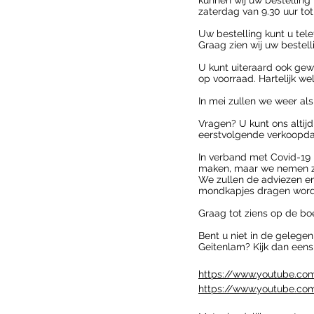
kunnen wij uw bestelling 
zaterdag van 9.30 uur tot
Uw bestelling kunt u tel
Graag zien wij uw bestel
U kunt uiteraard ook ge
op voorraad. Hartelijk we
In mei zullen we weer a
Vragen? U kunt ons altijd
eerstvolgende verkoopd
In verband met Covid-19 
maken, maar we nemen ze
We zullen de adviezen en
mondkapjes dragen wordt
Graag tot ziens op de boe
Bent u niet in de gelege
Geitenlam? Kijk dan eens
https://www.youtube.c
https://www.youtube.c