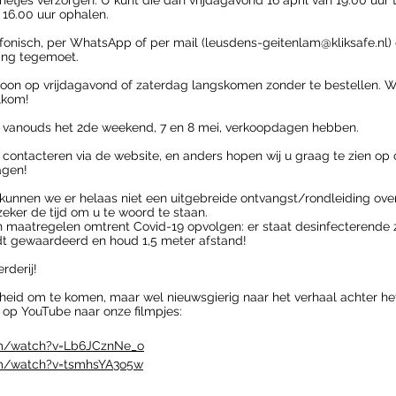
netjes verzorgen. U kunt die dan vrijdagavond 16 april van 19.00 uur t
 16.00 uur ophalen. 
efonisch, per WhatsApp of per mail (leusdens-geitenlam@kliksafe.nl)
ling tegemoet.
woon op vrijdagavond of zaterdag langskomen zonder te bestellen.
lkom!
ls vanouds het 2de weekend, 7 en 8 mei, verkoopdagen hebben.
 contacteren via de website, en anders hopen wij u graag te zien op 
agen!
kunnen we er helaas niet een uitgebreide ontvangst/rondleiding over 
ker de tijd om u te woord te staan.
 maatregelen omtrent Covid-19 opvolgen: er staat desinfecterende z
 gewaardeerd en houd 1,5 meter afstand!
rderij!
nheid om te komen, maar wel nieuwsgierig naar het verhaal achter h
 op YouTube naar onze filmpjes:
om/watch?v=Lb6JCznNe_o
om/watch?v=tsmhsYA3o5w