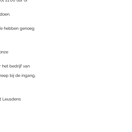
ot 21.00 uur of 
 doen.
 We hebben genoeg 
onze 
het bedrijf van 
eep bij de ingang, 
et Leusdens 