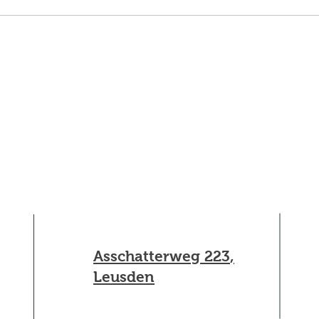
Gewi
En e
Asschatterweg 223
,
Leusden