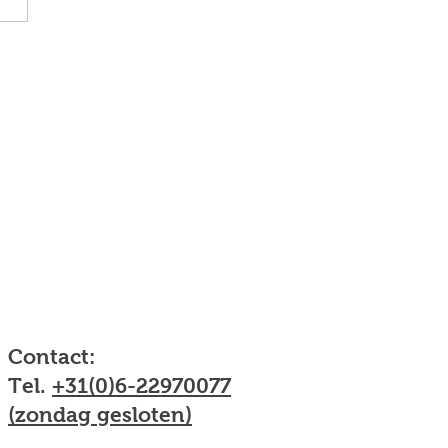
jzigde openingstijden!
en actie!
Contact:
Tel.
+31(0)6-22970077
(zondag gesloten)