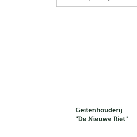
nieuwsbrief juni 2024
Geitenhouderij
''De Nieuwe Riet''