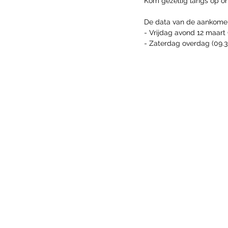
Kom gezellig langs op on
De data van de aankomen
- Vrijdag avond 12 maart 
- Zaterdag overdag (09.3