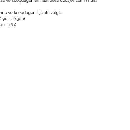
ze verkoopdagen en haal deze doosjes zelf in huis!
de verkoopdagen zijn als volgt:
(19u - 20.30u)
0u - 16u)