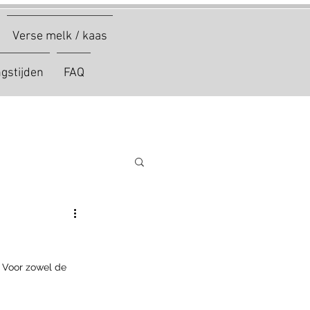
Verse melk / kaas
gstijden
FAQ
 Voor zowel de 