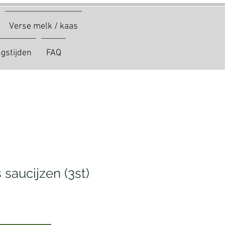
Verse melk / kaas
gstijden
FAQ
saucijzen (3st)