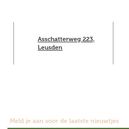
Asschatterweg 223
,
Leusden
Meld je aan voor de laatste nieuwtjes