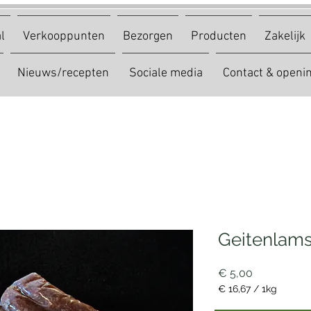
l
Verkooppunten
Bezorgen
Producten
Zakelijk
Nieuws/recepten
Sociale media
Contact & openin
Geitenlams 
Prijs
€ 5,00
€ 16,67
/
1kg
€ 16,67