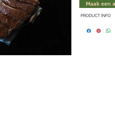
per
Maak een a
1
Kilogram
PRODUCT INFO
De worstjes zijn makk
laagdrempelig qua s
AVG'tje maar ook pe
Porties zijn ongevee