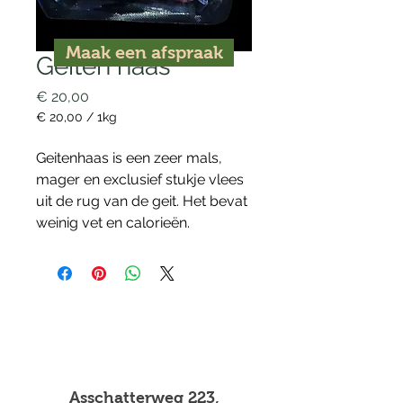
Maak een afspraak
Geiten haas
Prijs
€ 20,00
€ 20,00
/
1kg
€ 20,00
per
Geitenhaas is een zeer mals, 
1
mager en exclusief stukje vlees 
Kilogram
uit de rug van de geit. Het bevat 
weinig vet en calorieën. 
Asschatterweg 223
,