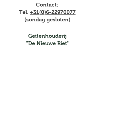
Contact:
Tel.
+31(0)6-22970077
(zondag gesloten)
Geitenhouderij
''De Nieuwe Riet''
Meld je aan voor de
laatste nieuwtjes