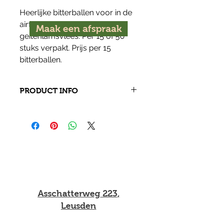
Heerlijke bitterballen voor in de 
airfryer/oven met 
Maak een afspraak
geitenlamsvlees. Per 15 of 50 
stuks verpakt. Prijs per 15 
bitterballen. 
PRODUCT INFO
Deze bitterballen zijn van 100% 
geitenlamsvlees. Net als onze 
kroketten zijn deze bitterballen 
breed inzetbaar en lekker voor elk 
moment. Alleen geschikt voor de 
airfryer.
Asschatterweg 223
,
Leusden